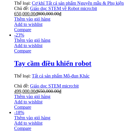
Thể loại:
Cơ khí
Tất cả sản phẩm
Nguyên mẫu & Phụ kiện
Chủ đề:
Giáo dục STEM về
Robot
micro:bit
650,000.00
₫
800,000.00
₫
Thêm vào giỏ hàng
Add to wishlist
Compare
-
23
%
Thêm vào giỏ hàng
Add to wishlist
Compare
Tay cầm điều khiển robot
Thể loại:
Tất cả sản phẩm
Mô-đun
Khác
Chủ đề:
Giáo dục STEM
micro:bit
499,000.00
₫
650,000.00
₫
Thêm vào giỏ hàng
Add to wishlist
Compare
-
18
%
Thêm vào giỏ hàng
Add to wishlist
Compare