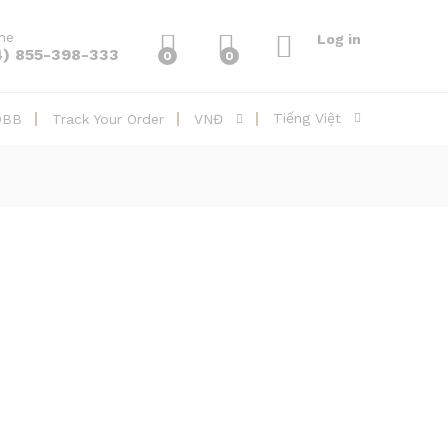
ine
Log in
4) 855-398-333
0
0
Tiếng Việt
DBB
Track Your Order
VNĐ