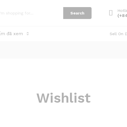
Hotl
Search
(+8
ẩm đã xem
Sell On 
Wishlist