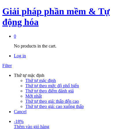
Giải pháp phần mềm & Tự
động hóa
0
No products in the cart.
Log in
Filter
Thứ tự mặc định
Thứ tự mặc định
Thứ tự theo mức độ phổ biến
Thứ tự theo điểm đánh giá
Mới nhất
Thứ tự theo giá: thấp đến cao
Thứ tự theo giá: cao xuống thấp
Cancel
-
18
%
Thêm vào giỏ hàng