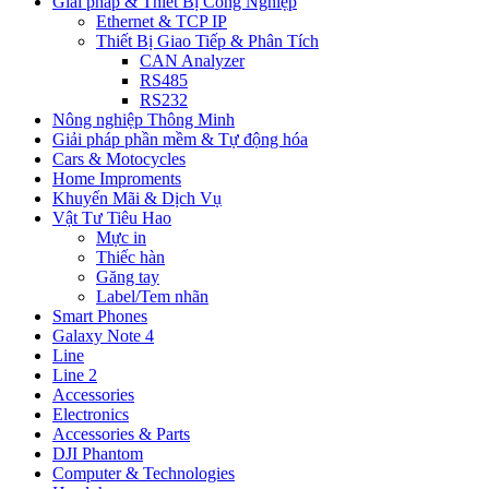
Giải pháp & Thiết Bị Công Nghiệp
Ethernet & TCP IP
Thiết Bị Giao Tiếp & Phân Tích
CAN Analyzer
RS485
RS232
Nông nghiệp Thông Minh
Giải pháp phần mềm & Tự động hóa
Cars & Motocycles
Home Improments
Khuyến Mãi & Dịch Vụ
Vật Tư Tiêu Hao
Mực in
Thiếc hàn
Găng tay
Label/Tem nhãn
Smart Phones
Galaxy Note 4
Line
Line 2
Accessories
Electronics
Accessories & Parts
DJI Phantom
Computer & Technologies