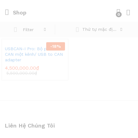
Shop
0
Thứ tự mặc định
Filter
-
18
%
USBCAN-I Pro: Bộ phân tích
CAN một kênh/ USB to CAN
adapter
4,500,000.00
₫
5,500,000.00
₫
Liên Hệ Chúng Tôi