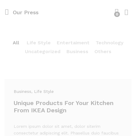
Our Press
0
All
Life Style
Entertaiment
Technology
Uncategorized
Business
Others
Business
, Life Style
Unique Products For Your Kitchen
From IKEA Design
Lorem ipsum dolor sit amet, dolor siterim
consectetur adipiscing elit. Phasellus duio faucibus