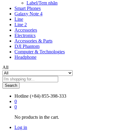
Label/Tem nhãn
Smart Phones
Galaxy Note 4
Line
Line 2
Accessories
Electronics
Accessories & Parts
DJI Phantom
Computer & Technologies
Headphone
All
Search
Hotline
(+84) 855-398-333
0
0
No products in the cart.
Log in