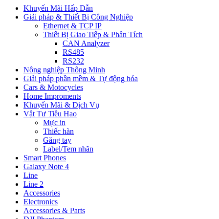
Khuyến Mãi Hấp Dẫn
Giải pháp & Thiết Bị Công Nghiệp
Ethernet & TCP IP
Thiết Bị Giao Tiếp & Phân Tích
CAN Analyzer
RS485
RS232
Nông nghiệp Thông Minh
Giải pháp phần mềm & Tự động hóa
Cars & Motocycles
Home Improments
Khuyến Mãi & Dịch Vụ
Vật Tư Tiêu Hao
Mực in
Thiếc hàn
Găng tay
Label/Tem nhãn
Smart Phones
Galaxy Note 4
Line
Line 2
Accessories
Electronics
Accessories & Parts