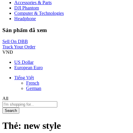
Accessories & Parts
DJI Phantom
Computer & Technologies
Headphone
Sản phẩm đã xem
Sell On DBB
Track Your Order
VNĐ
US Dollar
European Euro
Tiếng Việt
French
German
All
Search
Thẻ:
new style