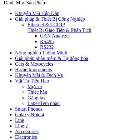
Danh Mục Sản Phẩm
Khuyến Mãi Hấp Dẫn
Giải pháp & Thiết Bị Công Nghiệp
Ethernet & TCP IP
Thiết Bị Giao Tiếp & Phân Tích
CAN Analyzer
RS485
RS232
Nông nghiệp Thông Minh
Giải pháp phần mềm & Tự động hóa
Cars & Motocycles
Home Improments
Khuyến Mãi & Dịch Vụ
Vật Tư Tiêu Hao
Mực in
Thiếc hàn
Găng tay
Label/Tem nhãn
Smart Phones
Galaxy Note 4
Line
Line 2
Accessories
Electronics