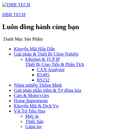
DBB TECH
Luôn đồng hành cùng bạn
Danh Mục Sản Phẩm
Khuyến Mãi Hấp Dẫn
Giải pháp & Thiết Bị Công Nghiệp
Ethernet & TCP IP
Thiết Bị Giao Tiếp & Phân Tích
CAN Analyzer
RS485
RS232
Nông nghiệp Thông Minh
Giải pháp phần mềm & Tự động hóa
Cars & Motocycles
Home Improments
Khuyến Mãi & Dịch Vụ
Vật Tư Tiêu Hao
Mực in
Thiếc hàn
Găng tay