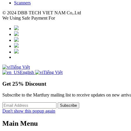
Scanners
© 2024 DBB TECH VIET NAM Co,.Ltd
We Using Safe Payment For
Tiếng Việt
English
Tiếng Việt
Get
25%
Discount
Subscribe to the Martfury mailing list to receive updates on new arriva
Don't show this popup again
Main Menu