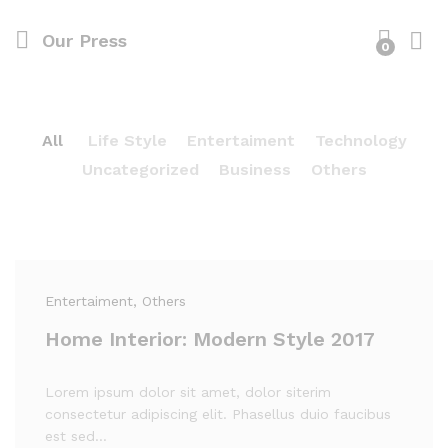
Our Press
0
All
Life Style
Entertaiment
Technology
Uncategorized
Business
Others
Entertaiment
, Others
Home Interior: Modern Style 2017
Lorem ipsum dolor sit amet, dolor siterim
consectetur adipiscing elit. Phasellus duio faucibus
est sed…