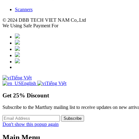
Scanners
© 2024 DBB TECH VIET NAM Co,.Ltd
We Using Safe Payment For
Tiếng Việt
English
Tiếng Việt
Get
25%
Discount
Subscribe to the Martfury mailing list to receive updates on new arriva
Don't show this popup again
Main Menu