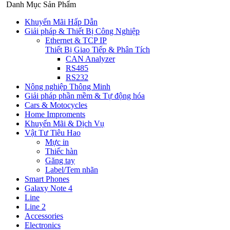
Danh Mục Sản Phẩm
Khuyến Mãi Hấp Dẫn
Giải pháp & Thiết Bị Công Nghiệp
Ethernet & TCP IP
Thiết Bị Giao Tiếp & Phân Tích
CAN Analyzer
RS485
RS232
Nông nghiệp Thông Minh
Giải pháp phần mềm & Tự động hóa
Cars & Motocycles
Home Improments
Khuyến Mãi & Dịch Vụ
Vật Tư Tiêu Hao
Mực in
Thiếc hàn
Găng tay
Label/Tem nhãn
Smart Phones
Galaxy Note 4
Line
Line 2
Accessories
Electronics