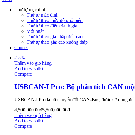
Thứ tự mặc định
Thứ tự mặc định
Thứ tự theo mức độ phổ biến
Thứ tự theo điểm đánh giá
Mới nhất
Thứ tự theo giá: thấp đến cao
Thứ tự theo giá: cao xuống thấp
Cancel
-
18
%
Thêm vào giỏ hàng
Add to wishlist
Compare
USBCAN-I Pro: Bộ phân tích CAN một
USBCAN-I Pro là bộ chuyển đổi CAN-Bus, được sử dụng để th
4,500,000.00
₫
5,500,000.00
₫
Thêm vào giỏ hàng
Add to wishlist
Compare