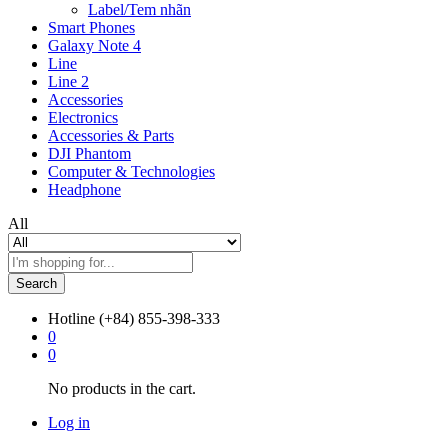
Label/Tem nhãn
Smart Phones
Galaxy Note 4
Line
Line 2
Accessories
Electronics
Accessories & Parts
DJI Phantom
Computer & Technologies
Headphone
All
Search
Hotline
(+84) 855-398-333
0
0
No products in the cart.
Log in