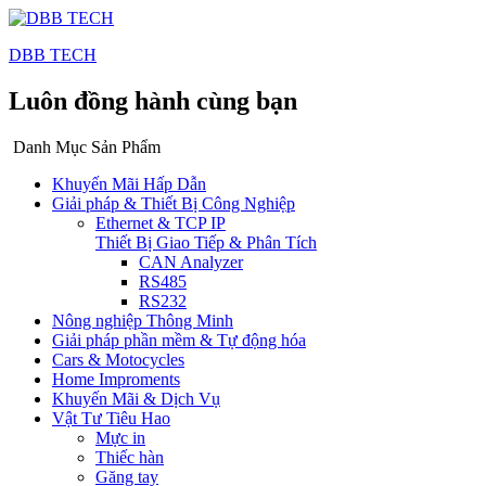
DBB TECH
Luôn đồng hành cùng bạn
Danh Mục Sản Phẩm
Khuyến Mãi Hấp Dẫn
Giải pháp & Thiết Bị Công Nghiệp
Ethernet & TCP IP
Thiết Bị Giao Tiếp & Phân Tích
CAN Analyzer
RS485
RS232
Nông nghiệp Thông Minh
Giải pháp phần mềm & Tự động hóa
Cars & Motocycles
Home Improments
Khuyến Mãi & Dịch Vụ
Vật Tư Tiêu Hao
Mực in
Thiếc hàn
Găng tay