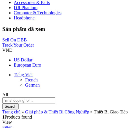
Accessories & Parts
DJI Phantom
Computer & Technologies
Headphone
Sản phẩm đã xem
Sell On DBB
Track Your Order
VNĐ
US Dollar
European Euro
Tiếng Việt
French
German
All
Search
Trang chủ
»
Giải pháp & Thiết Bị Công Nghiệp
»
Thiết Bị Giao Tiế
1
Products found
View
Filter