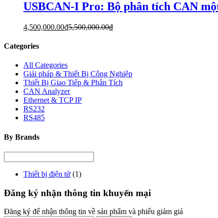
USBCAN-I Pro: Bộ phân tích CAN một
4,500,000.00
₫
5,500,000.00
₫
Categories
All Categories
Giải pháp & Thiết Bị Công Nghiệp
Thiết Bị Giao Tiếp & Phân Tích
CAN Analyzer
Ethernet & TCP IP
RS232
RS485
By Brands
Thiết bị điện tử
(1)
Đăng ký nhận thông tin khuyến mại
Đăng ký để nhận thông tin về sản phẩm và phiếu giảm giá