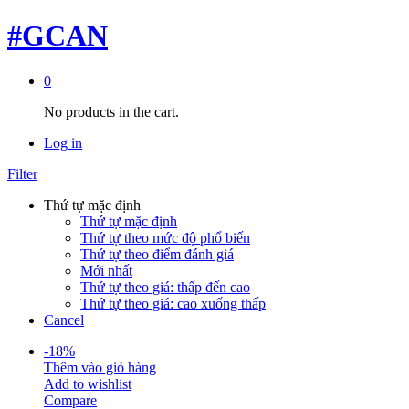
#GCAN
0
No products in the cart.
Log in
Filter
Thứ tự mặc định
Thứ tự mặc định
Thứ tự theo mức độ phổ biến
Thứ tự theo điểm đánh giá
Mới nhất
Thứ tự theo giá: thấp đến cao
Thứ tự theo giá: cao xuống thấp
Cancel
-
18
%
Thêm vào giỏ hàng
Add to wishlist
Compare