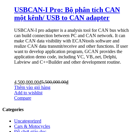
USBCAN-I Pro: Bộ phân tích CAN
một kênh/ USB to CAN adapter
USBCAN-I pro adapter is a analysis tool for CAN bus which
can build connection between PC and CAN network. It can
make CAN data visibility with ECANtools software and
realize CAN data transmit/receive and other functions. If user
want to develop application program, GCAN provides the
application demo code, including VC, VB,.net, Delphi,
Labview and C++Builder and other development routine.
4,500,000.00
₫
5,500,000.00
₫
Thêm vào giỏ hàng
Add to wishlist
Compare
Categories
Uncategorized
Cars & Motocycles
Đồ chơi giáo dục.