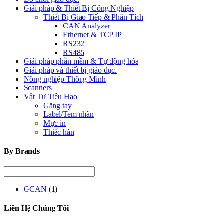
Giải pháp & Thiết Bị Công Nghiệp
Thiết Bị Giao Tiếp & Phân Tích
CAN Analyzer
Ethernet & TCP IP
RS232
RS485
Giải pháp phần mềm & Tự động hóa
Giải pháp và thiết bị giáo dục.
Nông nghiệp Thông Minh
Scanners
Vật Tư Tiêu Hao
Găng tay
Label/Tem nhãn
Mực in
Thiếc hàn
By Brands
GCAN
(1)
Liên Hệ Chúng Tôi