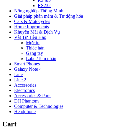
RS485
RS232
Nông nghiệp Thông Minh
Giải pháp phần mềm & Tự động hóa
Cars & Motocycles
Home Improments
Khuyến Mãi & Dịch Vụ
Vật Tư Tiêu Hao
Mực in
Thiếc hàn
Găng tay
Label/Tem nhãn
Smart Phones
Galaxy Note 4
Line
Line 2
Accessories
Electronics
Accessories & Parts
DJI Phantom
Computer & Technologies
Headphone
Cart