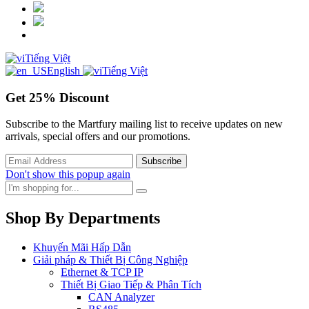
Tiếng Việt
English
Tiếng Việt
Get
25%
Discount
Subscribe to the Martfury mailing list to receive updates on new
arrivals, special offers and our promotions.
Don't show this popup again
Shop By Departments
Khuyến Mãi Hấp Dẫn
Giải pháp & Thiết Bị Công Nghiệp
Ethernet & TCP IP
Thiết Bị Giao Tiếp & Phân Tích
CAN Analyzer