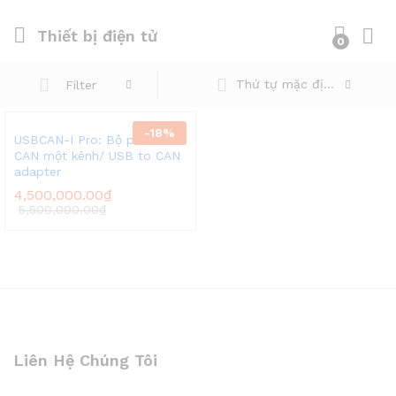
Thiết bị điện tử
0
Thứ tự mặc định
Filter
-
18
%
USBCAN-I Pro: Bộ phân tích
CAN một kênh/ USB to CAN
adapter
4,500,000.00
₫
5,500,000.00
₫
Liên Hệ Chúng Tôi