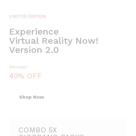
m
i
a
l
l
LIMITED EDITION
l
i
Experience
o
s
Virtual Reality Now!
w
t
Version 2.0
s
C
C
h
Discount
o
a
40% OFF
l
i
o
r
r
Shop Now
P
D
r
i
i
COMBO 5X
s
c
c
e