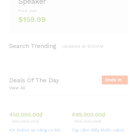
Speaker
Price Just
$159.99
Search Trending
Updated at 9:00AM
#Giải pháp &
#camera
#watch
#chair
Deals Of The Day
Ends In
Thiết bị
công nghiệp.
View All
#sneaker
#xbox
#gopro
#lipstick
450,000.00
₫
499,000.00
₫
550,000.00
₫
650,000.00
₫
Kit Robot xe nâng cơ khí
Tay cầm điều khiển robot