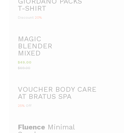
GIORDANO PACKS
o
j
T-SHIRT
u
u
Discount
20%
n
s
t
t
2
$
MAGIC
0
1
BLENDER
MIXED
%
9
$49.00
O
9
$69.00
F
.
VOUCHER BODY CARE
F
9
AT BRATUS SPA
9
25%
Off
Fluence
Minimal