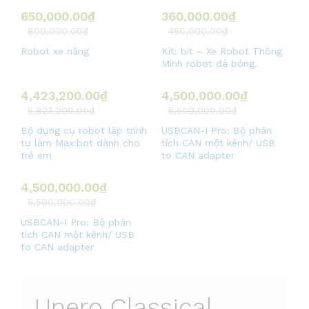
#speaker
#book
#blender
#phone
650,000.00
₫
360,000.00
₫
800,000.00
₫
450,000.00
₫
Robot xe nâng
Kit: bit – Xe Robot Thông
Minh robot đá bóng.
#laptop
#bag
#headphone
#camp
4,423,200.00
₫
4,500,000.00
₫
5,823,200.00
₫
5,500,000.00
₫
Bộ dụng cụ robot lập trình
USBCAN-I Pro: Bộ phân
tự làm Max:bot dành cho
tích CAN một kênh/ USB
trẻ em
to CAN adapter
4,500,000.00
₫
5,500,000.00
₫
USBCAN-I Pro: Bộ phân
tích CAN một kênh/ USB
to CAN adapter
Unero Classical