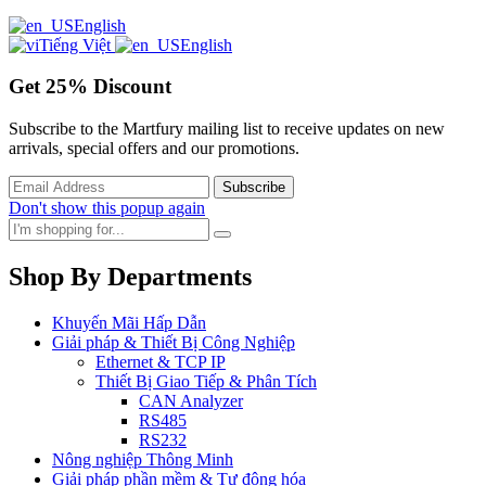
English
Tiếng Việt
English
Get
25%
Discount
Subscribe to the Martfury mailing list to receive updates on new
arrivals, special offers and our promotions.
Don't show this popup again
Shop By Departments
Khuyến Mãi Hấp Dẫn
Giải pháp & Thiết Bị Công Nghiệp
Ethernet & TCP IP
Thiết Bị Giao Tiếp & Phân Tích
CAN Analyzer
RS485
RS232
Nông nghiệp Thông Minh
Giải pháp phần mềm & Tự động hóa