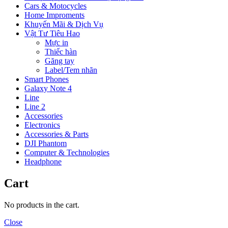
Cars & Motocycles
Home Improments
Khuyến Mãi & Dịch Vụ
Vật Tư Tiêu Hao
Mực in
Thiếc hàn
Găng tay
Label/Tem nhãn
Smart Phones
Galaxy Note 4
Line
Line 2
Accessories
Electronics
Accessories & Parts
DJI Phantom
Computer & Technologies
Headphone
Cart
No products in the cart.
Close