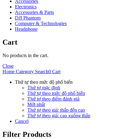
Accessories
Electronics
Accessories & Parts
DJI Phantom
Computer & Technologies
Headphone
Cart
No products in the cart.
Close
Home
Category
Search
0
Cart
Thứ tự theo mức độ phổ biến
Thứ tự mặc định
Thứ tự theo mức độ phổ biến
Thứ tự theo điểm đánh giá
Mới nhất
Thứ tự theo giá: thấp đến cao
Thứ tự theo giá: cao xuống thấp
Cancel
Filter Products