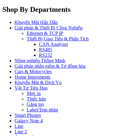
Shop By Departments
Khuyến Mãi Hấp Dẫn
Giải pháp & Thiết Bị Công Nghiệp
Ethernet & TCP IP
Thiết Bị Giao Tiếp & Phân Tích
CAN Analyzer
RS485
RS232
Nông nghiệp Thông Minh
Giải pháp phần mềm & Tự động hóa
Cars & Motocycles
Home Improments
Khuyến Mãi & Dịch Vụ
Vật Tư Tiêu Hao
Mực in
Thiếc hàn
Găng tay
Label/Tem nhãn
Smart Phones
Galaxy Note 4
Line
Line 2