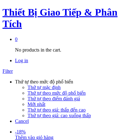
Thiết Bị Giao Tiếp & Phân
Tích
0
No products in the cart.
Log in
Filter
Thứ tự theo mức độ phổ biến
Thứ tự mặc định
Thứ tự theo mức độ phổ biến
Thứ tự theo điểm đánh giá
Mới nhất
Thứ tự theo giá: thấp đến cao
Thứ tự theo giá: cao xuống thấp
Cancel
-
18
%
Thêm vào giỏ hàng