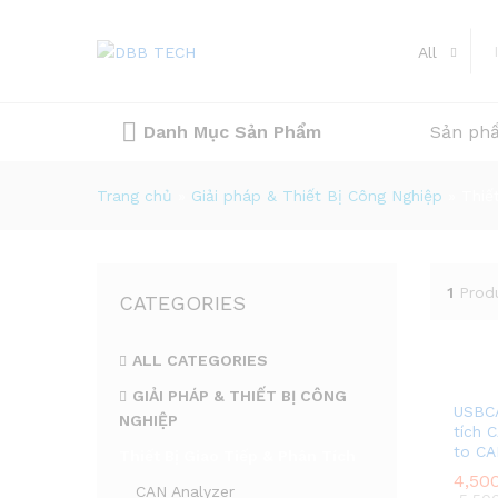
All
Danh Mục Sản Phẩm
Sản ph
Trang chủ
»
Giải pháp & Thiết Bị Công Nghiệp
»
Thiế
1
Prod
CATEGORIES
ALL CATEGORIES
GIẢI PHÁP & THIẾT BỊ CÔNG
USBCA
NGHIỆP
tích 
to CA
Thiết Bị Giao Tiếp & Phân Tích
4,50
4,50
CAN Analyzer