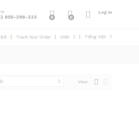
ine
Log in
4) 855-398-333
0
0
Tiếng Việt
DBB
Track Your Order
VNĐ
ất
View