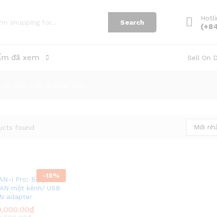
Hotl
Search
(+8
ẩm đã xem
Sell On 
t Bị Giao Tiếp & Phân Tích
Mới nh
ucts found
-
18
%
N-I Pro: Bộ phân
CAN một kênh/ USB
N adapter
0,000.00
0,000.00
₫
₫