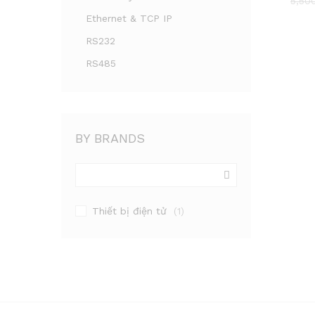
5,50
5,50
Ethernet & TCP IP
RS232
RS485
BY BRANDS
Thiết bị điện tử
(1)